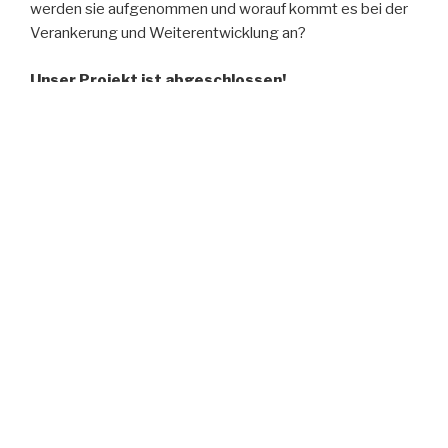
werden sie aufgenommen und worauf kommt es bei der
Verankerung und Weiterentwicklung an?
Unser Projekt ist abgeschlossen!
Infos zu weiterführenden Veranstaltungen, Publikationen
und Transferprodukten veröffentlichen wir fortlaufend
unter
Aktuelles
.
Ein Forschungsprojekt des ISA – Institut für soziale
Arbeit e. V. zur Meinung ehrenamtlich Aktiver zu Schutz
und Prävention gegen sexuelle Gewalt in
Jugendverbänden und Vereinen in NRW.